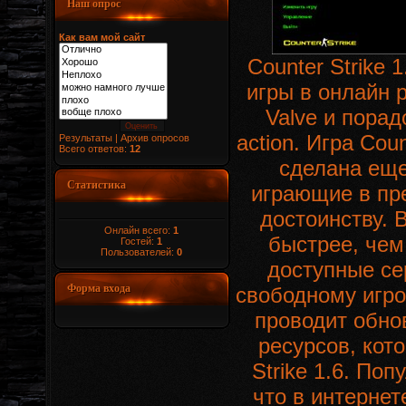
Наш опрос
Как вам мой сайт
Counter Strike 
игры в онлайн 
Valve и пора
action. Игра Coun
Результаты
|
Архив опросов
Всего ответов:
12
сделана еще
Статистика
играющие в пр
достоинству. 
Онлайн всего:
1
быстрее, чем
Гостей:
1
Пользователей:
0
доступные се
Форма входа
свободному игро
проводит обно
ресурсов, кот
Strike 1.6. По
что в интернет