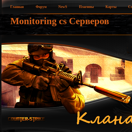
Главная
Форум
NewS
Плагины
Карты
Со
Monitoring cs Серверов